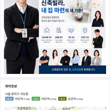
위치정보
서울 동작구 사당동
사당역
사당역
남성역
4호선
2호선
7호선
0.5 ㎞
0.5 ㎞
0.9 ㎞