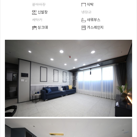
붙박이장
식탁
신발장
냉장고
세탁기
샤워부스
싱크대
가스레인지