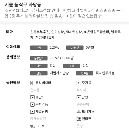
서울 동작구 사당동
☺✔✔☎최고의 입지조건☎ 인테리어/방크기 별이 5개 ★☆★☆★ 분리
형 3룸 주거 분리 확실한 집 ☆ 올 A+++ 말이 필요 없는집 ☆
테마
신혼부부추천,
인기빌라,
역세권빌라,
낮은실입주금빌라,
빌라투
자,
잔여세대특가
건물정보
120%
0만원
주차
주차비용
상세정보
112㎡
(33.88평)
분양면적
3
실
2
실
방수
욕실
개별가스난방
즉시입주가능
난방
입주일
옵션정보
엘리베이터
주거용
업무용
복도식
계단식
남향
주차가능
중앙난방
개별난방
도시가스
자체경비원
인터폰
CCTV
옷장