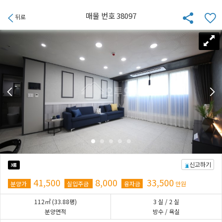
매물 번호 38097
뒤로
신고하기
3룸
41,500
8,000
33,500
분양가
실입주금
융자금
만원
112㎡
(33.88평)
3
실
/ 2
실
분양면적
방수 / 욕실