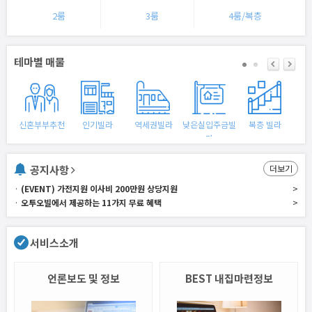
2룸
3룸
4룸/복층
테마별 매물
신혼부부추천
인기빌라
역세권빌라
낮은실입주금빌
복층 빌라
라
공지사항
더보기
·
(EVENT) 가전지원 이사비 200만원 상당지원
>
·
오투오빌에서 제공하는 11가지 무료 혜택
>
서비스소개
언론보도 및 정보
BEST 내집마련정보